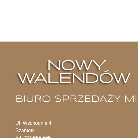
Nowy Walendów
BIURO SPRZEDAŻY M
Ul. Wschodnia 4
Szamoty
tel. 727 655 555