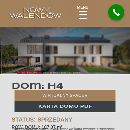
MENU
Nowy Walendów
Dom: H4
WIRTUALNY SPACER
KARTA DOMU PDF
STATUS: SPRZEDANY
POW. DOMU: 107.07 m²
Powierzchnia użytkowa lokalu jest określana zgodnie z zasadami