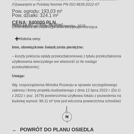
zawartymi w Polskiej Normie PN-ISO 9836:2022-07
Pow. ogrodu: 193.03 m²
Pow. działki: 324.1 m²
CENA: 840000 PLN
cena za m²: 7 845,33 zł/m²
Data aktualizacji ceny: 24 października, 2025
Cena ważna do ostatniego dnia bieżącego miesiąca.
Historia ceny:
Inne, obowiązkowe świadczenia pieniężne:
– koszty pokrycia opłaty przekształceniowej z tytułu przekształcenia
użytkowania wieczystego we własność (o ile nastąpi
przekształcenie);
Uwaga:
Wg. rozporządzenia Ministra Rozwoju w sprawie szczegółowego
zakresu i formy projektu budowlanego z dnia 12 lipca 2022 r. (Dz.U.
z 2022 r. poz. 1679) powierzchnia użytkowa lokalu z pozwolenia na
budowę wynosi: 98.11 m² (nie jest wliczona powierzchna schodów)
← POWRÓT DO PLANU OSIEDLA